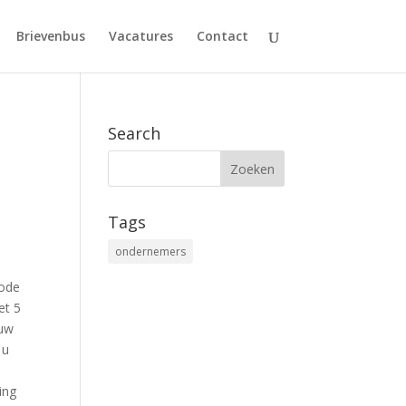
Brievenbus
Vacatures
Contact
Search
Tags
ondernemers
iode
et 5
 uw
 u
ing