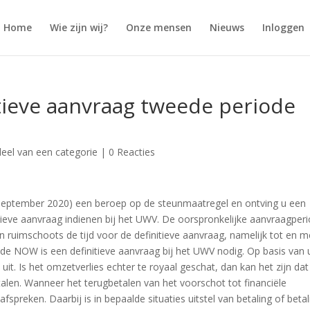
Home
Wie zijn wij?
Onze mensen
Nieuws
Inloggen
tieve aanvraag tweede periode
eel van een categorie
|
0 Reacties
september 2020) een beroep op de steunmaatregel en ontving u een
tieve aanvraag indienen bij het UWV. De oorspronkelijke aanvraagper
ruimschoots de tijd voor de definitieve aanvraag, namelijk tot en m
n de NOW is een definitieve aanvraag bij het UWV nodig. Op basis van
uit. Is het omzetverlies echter te royaal geschat, dan kan het zijn dat
alen. Wanneer het terugbetalen van het voorschot tot financiële
afspreken. Daarbij is in bepaalde situaties uitstel van betaling of betal