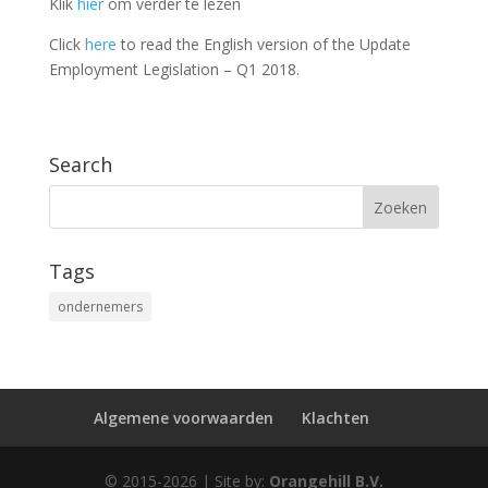
Klik
hier
om verder te lezen
Click
here
to read the English version of the Update
Employment Legislation – Q1 2018.
Search
Tags
ondernemers
Algemene voorwaarden
Klachten
© 2015-2026 | Site by:
Orangehill B.V.