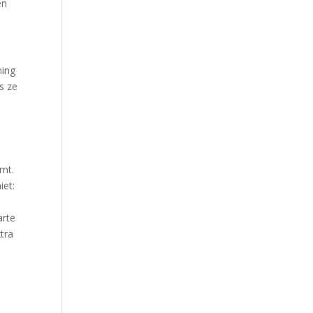
en
ming
s ze
omt.
iet:
arte
tra