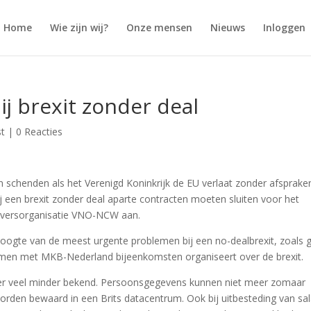
Home
Wie zijn wij?
Onze mensen
Nieuws
Inloggen
ij brexit zonder deal
st
|
0 Reacties
 schenden als het Verenigd Koninkrijk de EU verlaat zonder afsprake
ij een brexit zonder deal aparte contracten moeten sluiten voor het
eversorganisatie VNO-NCW aan.
hoogte van de meest urgente problemen bij een no-dealbrexit, zoals 
men met MKB-Nederland bijeenkomsten organiseert over de brexit.
ter veel minder bekend. Persoonsgegevens kunnen niet meer zomaar
orden bewaard in een Brits datacentrum. Ook bij uitbesteding van sal