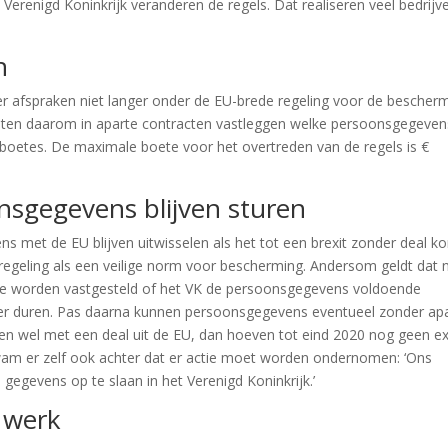
 Verenigd Koninkrijk veranderen de regels. Dat realiseren veel bedrijv
n
nder afspraken niet langer onder de EU-brede regeling voor de bescher
ten daarom in aparte contracten vastleggen welke persoonsgegeven
boetes. De maximale boete voor het overtreden van de regels is €
nsgegevens blijven sturen
s met de EU blijven uitwisselen als het tot een brexit zonder deal k
egeling als een veilige norm voor bescherming. Andersom geldt dat n
ure worden vastgesteld of het VK de persoonsgegevens voldoende
ger duren. Pas daarna kunnen persoonsgegevens eventueel zonder ap
ten wel met een deal uit de EU, dan hoeven tot eind 2020 nog geen ex
 er zelf ook achter dat er actie moet worden ondernomen: ‘Ons
n gegevens op te slaan in het Verenigd Koninkrijk.’
 werk