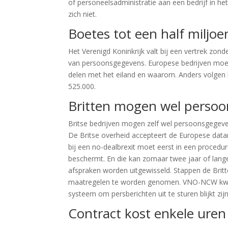
of personeelsadministratie aan een bedrijf in het
zich niet.
Boetes tot een half miljoe
Het Verenigd Koninkrijk valt bij een vertrek zo
van persoonsgegevens. Europese bedrijven moe
delen met het eiland en waarom. Anders volgen 
525.000.
Britten mogen wel persoo
Britse bedrijven mogen zelf wel persoonsgegeven
De Britse overheid accepteert de Europese datar
bij een no-dealbrexit moet eerst in een proced
beschermt. En die kan zomaar twee jaar of lan
afspraken worden uitgewisseld. Stappen de Brit
maatregelen te worden genomen. VNO-NCW kwam
systeem om persberichten uit te sturen blijkt zij
Contract kost enkele uren